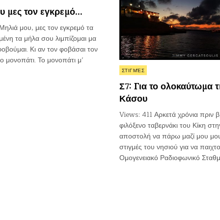
υ μες τον εγκρεμό…
Μηλιά μου, μες τον εγκρεμό τα
ένη τα μήλα σου λιμπίζομαι μα
φοβούμαι. Κι αν τον φοβάσαι τον
ο μονοπάτι. Το μονοπάτι μ’
Posted
ΣΤΙΓΜΈΣ
in
Σ7: Για το ολοκαύτωμα τ
Κάσου
Views: 411 Αρκετά χρόνια πριν 
φιλόξενο ταβερνάκι του Κίκη στη
αποστολή να πάρω μαζί μου μο
στιγμές του νησιού για να παιχτ
Ομογενειακό Ραδιοφωνικό Σταθ