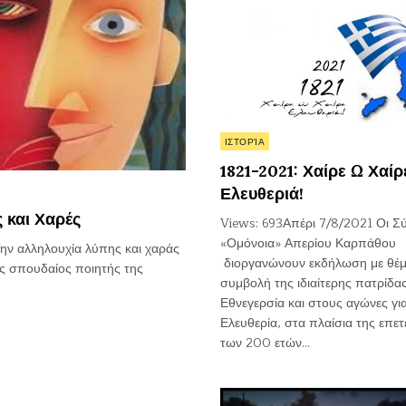
Posted
ΙΣΤΟΡΊΑ
in
1821-2021: Χαίρε Ω Χαίρ
Ελευθεριά!
ς και Χαρές
Views: 693Απέρι 7/8/2021 Οι Σ
«Ομόνοια» Απερίου Καρπάθου
ην αλληλουχία λύπης και χαράς
διοργανώνουν εκδήλωση με θέμ
ας σπουδαίος ποιητής της
συμβολή της ιδιαίτερης πατρίδα
Εθνεγερσία και στους αγώνες γι
Ελευθερία, στα πλαίσια της επετ
των 200 ετών…