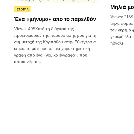
in
Μηλιά μο
Posted
ΙΣΤΟΡΊΑ
in
Views: 2189
Ένα «μήνυμα» από το παρελθόν
μήλα φορτωμ
Views: 495Κατά τη διάρκεια της
τον γκρεμό 
προετοιμασίας της παρουσίασης μου για τη
γκρεμό έλα τ
συμμετοχή της Καρπάθου στην Εθνεγερσία
ήβγαλε…
έπεσε το μάτι μου σε μια χαρακτηριστική
γραφή από ένα «νομικό έγγραφο», που
απεικονίζεται…