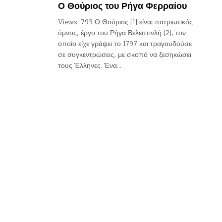
Ο Θούριος του Ρήγα Φερραίου
Views: 793 Ο Θούριος [1] είναι πατριωτικός
ύμνος, έργο του Ρήγα Βελεστινλή [2], τον
οποίο είχε γράψει το 1797 και τραγουδούσε
σε συγκεντρώσεις, με σκοπό να ξεσηκώσει
τους Έλληνες. Ένα…