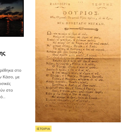
ης
βρέθηκα στο
ν Κάσο, με
υσικές
ούν στο
μό…
Posted
ΙΣΤΟΡΊΑ
in