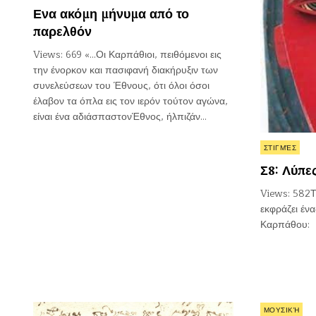
in
Ενα ακόμη μήνυμα από το
παρελθόν
Views: 669 «…Οι Καρπάθιοι, πειθόμενοι εις
την ένορκον και πασιφανή διακήρυξιν των
συνελεύσεων του Έθνους, ότι όλοι όσοι
έλαβον τα όπλα εις τον ιερόν τούτον αγώνα,
είναι ένα αδιάσπαστονΈθνος, ήλπιζάν…
Posted
ΣΤΙΓΜΈΣ
in
Σ8: Λύπε
Views: 582Τ
εκφράζει έν
Καρπάθου:
Posted
ΜΟΥΣΙΚΉ