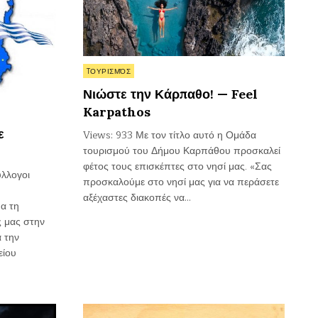
Posted
TΟΥΡΙΣΜΌΣ
in
Νιώστε την Κάρπαθο! — Feel
Karpathos
ε
Views: 933 Με τον τίτλο αυτό η Ομάδα
τουρισμού του Δήμου Καρπάθου προσκαλεί
φέτος τους επισκέπτες στο νησί μας. «Σας
ύλλογοι
προσκαλούμε στο νησί μας για να περάσετε
αξέχαστες διακοπές να…
α τη
ς μας στην
α την
είου