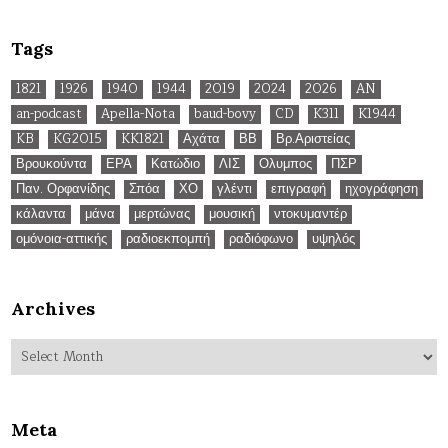
Tags
1821
1926
1940
1944
2019
2024
2026
AN
an-podcast
Apella-Nota
baud-bovy
CD
K311
K1944
KB
KG2015
KK1821
Αχάτα
ΒΒ
Βρ.Αριστείας
Βρουκούντα
ΕΡΑ
Κατώδιο
ΛΙΣ
Ολυμπος
ΠΣΡ
Παν. Ορφανίδης
Σπόα
ΧΟ
γλέντι
επιγραφή
ηχογράφηση
κάλαντα
μάνα
μερτώνας
μουσική
ντοκυμαντέρ
ομόνοια-αττικής
ραδιοεκπομπή
ραδιόφωνο
υψηλός
Archives
Archives
Meta