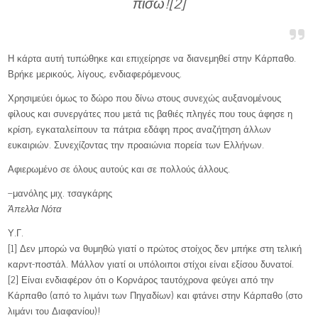
πίσω![2]
Η κάρτα αυτή τυπώθηκε και επιχείρησε να διανεμηθεί στην Κάρπαθο.
Βρήκε μερικούς, λίγους, ενδιαφερόμενους.
Χρησιμεύει όμως το δώρο που δίνω στους συνεχώς αυξανομένους
φίλους και συνεργάτες που μετά τις βαθιές πληγές που τους άφησε η
κρίση, εγκαταλείπουν τα πάτρια εδάφη προς αναζήτηση άλλων
ευκαιριών. Συνεχίζοντας την προαιώνια πορεία των Ελλήνων.
Αφιερωμένο σε όλους αυτούς και σε πολλούς άλλους.
–μανόλης μιχ. τσαγκάρης
Άπελλα Νότα
Υ.Γ.
[1] Δεν μπορώ να θυμηθώ γιατί ο πρώτος στοίχος δεν μπήκε στη τελική
καρντ-ποστάλ. Μάλλον γιατί οι υπόλοιποι στίχοι είναι εξίσου δυνατοί.
[2] Είναι ενδιαφέρον ότι ο Κορνάρος ταυτόχρονα φεύγει από την
Κάρπαθο (από το λιμάνι των Πηγαδίων) και φτάνει στην Κάρπαθο (στο
λιμάνι του Διαφανίου)!