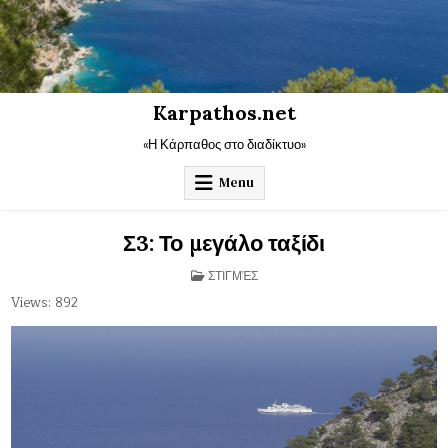
Skip
to
content
Karpathos.net
«Η Κάρπαθος στο διαδίκτυο»
Menu
Σ3: Το μεγάλο ταξίδι
POSTED
ΣΤΙΓΜΈΣ
IN
Views: 892