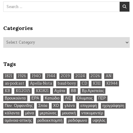
Search
for:
Categories
Categories
Tags
1821
1926
1940
1944
2019
2024
2026
AN
an-podcast
Apella-Nota
baud-bovy
CD
K311
K1944
KB
KG2015
KK1821
Αχάτα
ΒΒ
Βρ.Αριστείας
Βρουκούντα
ΕΡΑ
Κατώδιο
ΛΙΣ
Ολυμπος
ΠΣΡ
Παν. Ορφανίδης
Σπόα
ΧΟ
γλέντι
επιγραφή
ηχογράφηση
κάλαντα
μάνα
μερτώνας
μουσική
ντοκυμαντέρ
ομόνοια-αττικής
ραδιοεκπομπή
ραδιόφωνο
υψηλός