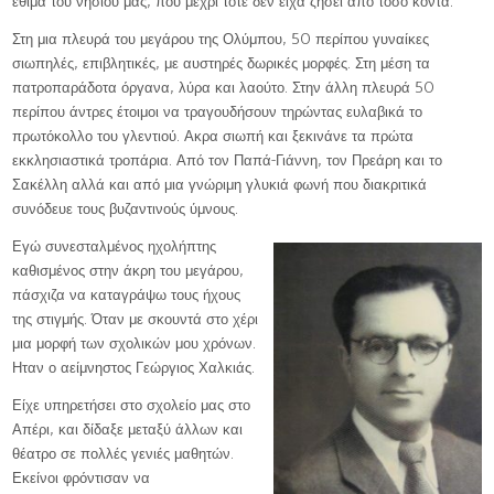
έθιμα του νησιού μας, που μέχρι τότε δεν είχα ζήσει από τόσο κοντά.
Στη μια πλευρά του μεγάρου της Ολύμπου, 50 περίπου γυναίκες
σιωπηλές, επιβλητικές, με αυστηρές δωρικές μορφές. Στη μέση τα
πατροπαράδοτα όργανα, λύρα και λαούτο. Στην άλλη πλευρά 50
περίπου άντρες έτοιμοι να τραγουδήσουν τηρώντας ευλαβικά το
πρωτόκολλο του γλεντιού. Ακρα σιωπή και ξεκινάνε τα πρώτα
εκκλησιαστικά τροπάρια. Από τον Παπά-Γιάννη, τον Πρεάρη και το
Σακέλλη αλλά και από μια γνώριμη γλυκιά φωνή που διακριτικά
συνόδευε τους βυζαντινούς ύμνους.
Εγώ συνεσταλμένος ηχολήπτης
καθισμένος στην άκρη του μεγάρου,
πάσχιζα να καταγράψω τους ήχους
της στιγμής. Όταν με σκουντά στο χέρι
μια μορφή των σχολικών μου χρόνων.
Ηταν ο αείμνηστος Γεώργιος Χαλκιάς.
Είχε υπηρετήσει στο σχολείο μας στο
Απέρι, και δίδαξε μεταξύ άλλων και
θέατρο σε πολλές γενιές μαθητών.
Εκείνοι φρόντισαν να