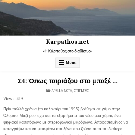
Skip
to
content
Karpathos.net
«Η Κάρπαθος στο διαδίκτυο»
Menu
Σ4: Όπως ταιριάζου στο μπαξέ …
POSTED
APELLA NOTA
,
ΣΤΙΓΜΈΣ
IN
Views: 419
Πρίν πολλά χρόνια (το καλοκαίρι του 1995) βρέθηκα σε γάμο στην
Όλυμπο. Μαζί μου είχα και τα εξαρτήματα του νέου μου χόμπι, ένα
ψηφιακό κασετόφωνο με στερεοφωνικό μικρόφωνο. Αποφασισμένος να
καταγράψω και να μεταφέρω στα ξένα που ζούσα αυτά τα ιδιαίτερα