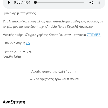
–μανολης μ. τσαγκάρης
Υ.Γ. Η παραπάνω ενασχόληση ήταν αποτέλεσμα συλλογικής δουλειάς με
το φίλο μου και συνιδρυτή της «Απελλα Νότα» Περικλή Λαγωνικό.
Μερικές ακόμη «Στιγμές γεμάτες Κάρπαθο» στην κατηγορία
ΣΤΙΓΜΕΣ.
Επόμενη στιγμή
Σ5
–
-μανόλης τσαγκάρης
Άπελλα Νότα
Post
Ανοιξε πόρτα της ξαθθής … →
navigation
← Σ5: Αρχοντες τρώ και πίνουσι
Αναζήτηση