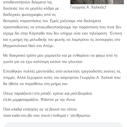
απαθανατήσουν δείγματα της
Γεώργιος Α. Χαλκιάς†
δουλειάς του σε μεγάλα κάδρα με
διαδοχικές φωτογραφίες από τις
θεατρικές παραστάσεις του. Εμείς χαζεύαμε στα διαλείματα
προσπαθώντας να αποκωδικοποιήσουμε την παράσταση που ποτέ δεν
είχαμε δεί στην Κάρπαθο που δεν υπήρχε ούτε καν τηλεόραση. ‘Εντονη
και η μνήμη της μελωδικής του φωνής να λαμπρύνει τις λειτουργίες στο
Μητροπολιτικό Ναό στο Απέρι…
Με διακριτικό τρόπο μου χαμογελά και με ενθαρύνει να φύγω από τη
γωνία για να έχω καλύτερη εικόνα του γλεντιού.
Ειπώθηκαν πολλές μαντινάδες από εκλεκτούς τραγουδιστές εκείνες τις
στιγμές. Αλλά ξεχώρισα αυτές του αείμνηστου Γεωργίου Α. Χαλκιά που
θα ήθελα να παραθέσω στη μνήμη του:
Οπως ταιριάζου(ν) στο μπαξέ, κρίνος και μα(τ)ζουράνα,
έ(τ)σι μορφοταιριάζετε, Φίλιππε με την Άννα.
Όσα κλαδιά επάτησες εις τα βουνά του τόπου
τόσα καλά στο βίο σου που(ν) πεθυμιά τ’ α(ν)θρώπου.