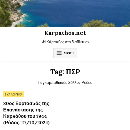
Skip
to
content
Karpathos.net
«Η Κάρπαθος στο διαδίκτυο»
Menu
Tag:
ΠΣΡ
Παγκαρπαθιακός Σύλλος Ρόδου
Posted
ΣΥΛΛΟΓΙΚΆ
in
80ος Εορτασμός της
Επανάστασης της
Καρπάθου του 1944
(Ρόδος, 27/10/2024)