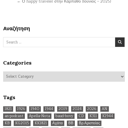
← Ο happy traveler στην Κάρπαθο (Ιούνιος – 2025)
Αναζήτηση
Search
for:
Categories
Categories
Tags
1821
1926
1940
1944
2019
2024
2026
AN
an-podcast
Apella-Nota
baud-bovy
CD
K311
K1944
KB
KG2015
KK1821
Αχάτα
ΒΒ
Βρ.Αριστείας