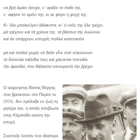
να βρή λιμάνι ήσυχο, ν’ αράξει το παδιί της,
ν’ αφήσει το τιμόνι της, κι ας φύγει η ψυχή της.
Κι’ ὅλο μπαλεύ(γει) ἀδιάκοπα, κι ̓ ὁ νοῦς της ὅλο τρέχει,
μὰ τρέχουν καὶ τὰ χρόνια της, τὰ βάσανα τὴν λυώνουν
καὶ ἂν ὑπάρχουν εὐτυχεῖς πολλοὶ καπετανέοι
μὰ καὶ πολλοὶ χωρὶς νὰ δοῦν εἶνε ποῦ τελειώνουν
τὰ δύσκολα ταξείδια τους καὶ χάνονται πονταῖοι
τὴν ἀμουδιά, που θάλασσα νανουριστὰ τὴν βρέχει.
Ο αείμνηστος Βάσος Βέργης
που βρισκόταν στο Παρίσι το
1906, δεν πρόλαβε εν ζωή τη
μητέρα του, η οποία απεβίωσε
στην Κάρπαθο εκείνη την
εποχή.
Συνέταξε λοιπόν ένα ιδιαίτερο