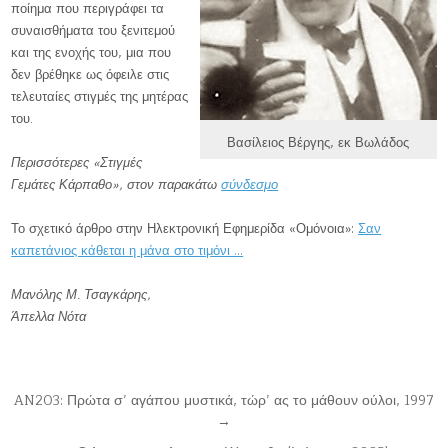
ποίημα που περιγράφει τα
συναισθήματα του ξενιτεμού
και της ενοχής του, μια που
δεν βρέθηκε ως όφειλε στις
τελευταίες στιγμές της μητέρας
του.
Βασίλειος Βέργης, εκ Βωλάδος
Περισσότερες «Στιγμές
Γεμάτες Κάρπαθο», στον παρακάτω
σύνδεσμο
Το σχετικό άρθρο στην Ηλεκτρονική Εφημερίδα «Ομόνοια»:
Σαν
καπετάνιος κάθεται η μάνα στο τιμόνι …
Μανόλης Μ. Τσαγκάρης,
Άπελλα Νότα
Post
AN203: Πρώτα σ’ αγάπου μυστικά, τώρ’ ας το μάθουν ούλοι, 1997
→
navigation