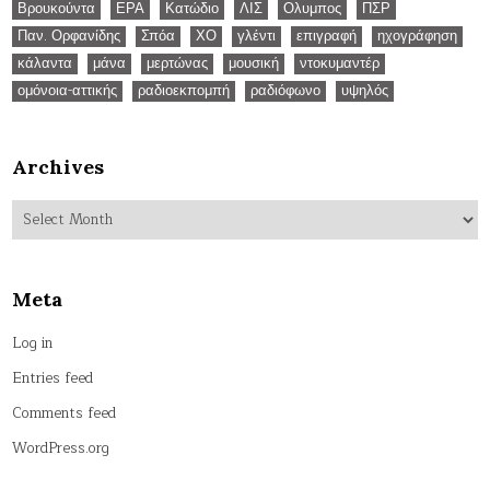
Βρουκούντα
ΕΡΑ
Κατώδιο
ΛΙΣ
Ολυμπος
ΠΣΡ
Παν. Ορφανίδης
Σπόα
ΧΟ
γλέντι
επιγραφή
ηχογράφηση
κάλαντα
μάνα
μερτώνας
μουσική
ντοκυμαντέρ
ομόνοια-αττικής
ραδιοεκπομπή
ραδιόφωνο
υψηλός
Archives
Archives
Meta
Log in
Entries feed
Comments feed
WordPress.org