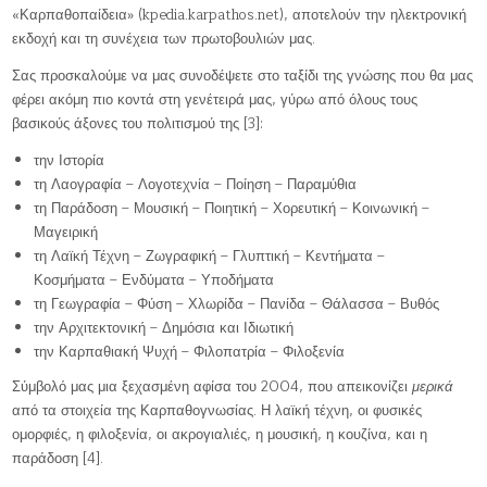
«Καρπαθοπαίδεια» (kpedia.karpathos.net), αποτελούν την ηλεκτρονική
εκδοχή και τη συνέχεια των πρωτοβουλιών μας.
Σας προσκαλούμε να μας συνοδέψετε στο ταξίδι της γνώσης που θα μας
φέρει ακόμη πιο κοντά στη γενέτειρά μας, γύρω από όλους τους
βασικούς άξονες του πολιτισμού της [3]:
την Ιστορία
τη Λαογραφία – Λογοτεχνία – Ποίηση – Παραμύθια
τη Παράδοση – Μουσική – Ποιητική – Χορευτική – Κοινωνική –
Μαγειρική
τη Λαϊκή Τέχνη – Ζωγραφική – Γλυπτική – Κεντήματα –
Κοσμήματα – Ενδύματα – Υποδήματα
τη Γεωγραφία – Φύση – Χλωρίδα – Πανίδα – Θάλασσα – Βυθός
την Αρχιτεκτονική – Δημόσια και Ιδιωτική
την Καρπαθιακή Ψυχή – Φιλοπατρία – Φιλοξενία
Σύμβολό μας μια ξεχασμένη αφίσα του 2004, που απεικονίζει
μερικά
από τα στοιχεία της Καρπαθογνωσίας. Η λαϊκή τέχνη, οι φυσικές
ομορφιές, η φιλοξενία, οι ακρογιαλιές, η μουσική, η κουζίνα, και η
παράδοση [4].