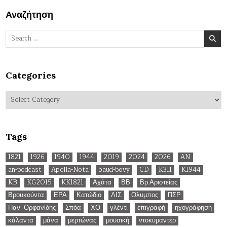
Αναζήτηση
Search
for:
Categories
Categories
Tags
1821
1926
1940
1944
2019
2024
2026
AN
an-podcast
Apella-Nota
baud-bovy
CD
K311
K1944
KB
KG2015
KK1821
Αχάτα
ΒΒ
Βρ.Αριστείας
Βρουκούντα
ΕΡΑ
Κατώδιο
ΛΙΣ
Ολυμπος
ΠΣΡ
Παν. Ορφανίδης
Σπόα
ΧΟ
γλέντι
επιγραφή
ηχογράφηση
κάλαντα
μάνα
μερτώνας
μουσική
ντοκυμαντέρ