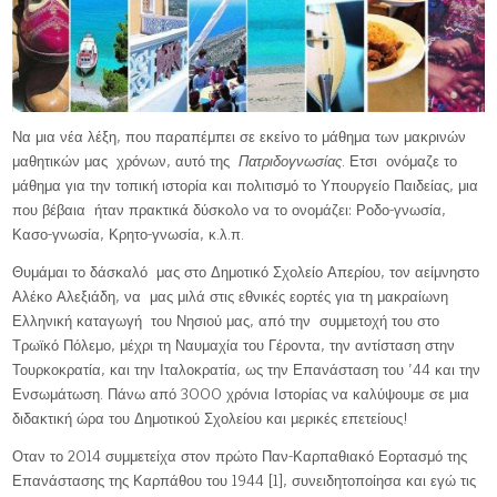
Να μια νέα λέξη, που παραπέμπει σε εκείνο το μάθημα των μακρινών
μαθητικών μας χρόνων, αυτό της
Πατριδογνωσίας
. Ετσι ονόμαζε το
μάθημα για την τοπική ιστορία και πολιτισμό το Υπουργείο Παιδείας, μια
που βέβαια ήταν πρακτικά δύσκολο να το ονομάζει: Ροδο-γνωσία,
Κασο-γνωσία, Κρητο-γνωσία, κ.λ.π.
Θυμάμαι το δάσκαλό μας στο Δημοτικό Σχολείο Απερίου, τον αείμνηστο
Αλέκο Αλεξιάδη, να μας μιλά στις εθνικές εορτές για τη μακραίωνη
Ελληνική καταγωγή του Νησιού μας, από την συμμετοχή του στο
Τρωϊκό Πόλεμο, μέχρι τη Ναυμαχία του Γέροντα, την αντίσταση στην
Τουρκοκρατία, και την Ιταλοκρατία, ως την Επανάσταση του ’44 και την
Ενσωμάτωση. Πάνω από 3000 χρόνια Ιστορίας να καλύψουμε σε μια
διδακτική ώρα του Δημοτικού Σχολείου και μερικές επετείους!
Οταν το 2014 συμμετείχα στον πρώτο Παν-Καρπαθιακό Εορτασμό της
Επανάστασης της Καρπάθου του 1944 [1], συνειδητοποίησα και εγώ τις