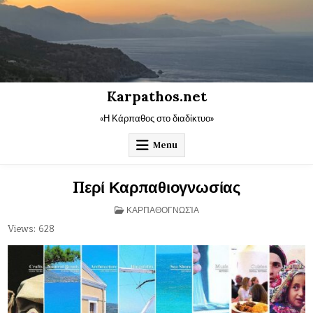
Skip
to
content
Karpathos.net
«Η Κάρπαθος στο διαδίκτυο»
Menu
Περί Καρπαθιογνωσίας
POSTED
ΚΑΡΠΑΘΟΓΝΩΣΊΑ
IN
Views: 628