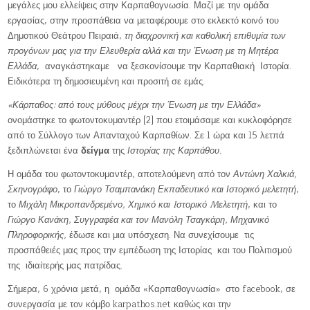
μεγάλες μου ελλείψεις στην Καρπαθογνωσία. Μαζί με την ομάδα
εργασίας, στην προσπάθεια να μεταφέρουμε στο εκλεκτό κοινό του
Δημοτικού Θεάτρου Πειραιά,
τη διαχρονική και καθολική επιθυμία των
προγόνων μας για την Ελευθερία αλλά και την Ένωση με τη Μητέρα
Ελλάδα
, αναγκάστηκαμε να ξεσκονίσουμε την Καρπαθιακή Ιστορία.
Ειδικότερα τη δημοσιευμένη και προσιτή σε εμάς.
«Κάρπαθος: από τους μύθους μέχρι την Ένωση με την Ελλάδα»
ονομάστηκε το φωτοντοκυμαντέρ [2] που ετοιμάσαμε και κυκλοφόρησε
από το Σύλλογο των Απανταχού Καρπαθίων. Σε 1 ώρα και 15 λετπά
ξεδιπλώνεται ένα
δείγμα
της
Ιστορίας της Καρπάθου.
Η ομάδα του φωτοντοκυμαντέρ, αποτελούμενη από τον
Αντώνη Χαλκιά,
Σκηνογράφο
, το
Γιώργο Τσαμπανάκη Εκπαδευτικό και Ιστορικό μελετητή
,
το
Μιχάλη Μικροπανδρεμένο, Χημικό και Iστορικό Mελετητή
, και το
Γιώργο Κανάκη, Συγγραφέα και τον Μανόλη Τσαγκάρη, Μηχανικό
Πληροφορικής,
έδωσε και μια υπόσχεση. Να συνεχίσουμε τις
προσπάθειές μας προς την εμπέδωση της Ιστορίας και του Πολιτισμού
της ιδιαίτερής μας πατρίδας.
Σήμερα, 6 χρόνια μετά, η ομάδα «Καρπαθογνωσία» στο facebook, σε
συνεργασία με τον κόμβο karpathos.net καθώς και την