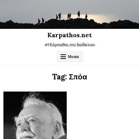
Skip
to
content
Karpathos.net
«Η Κάρπαθος στο διαδίκτυο»
Menu
Tag:
Σπόα