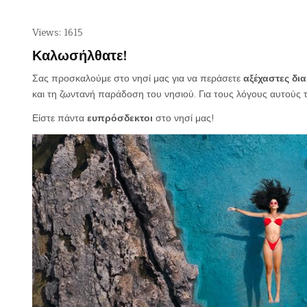
Views: 1615
Καλωσήλθατε!
Σας προσκαλούμε στο νησί μας για να περάσετε
αξέχαστες δι
και τη ζωντανή παράδοση του νησιού. Για τους λόγους αυτούς 
Είστε πάντα
ευπρόσδεκτοι
στο νησί μας!