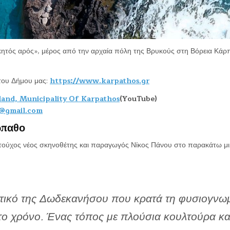
λεκητός αρός», μέρος από την αρχαία πόλη της Βρυκούς στη Βόρεια Κάρ
 του Δήμου μας:
https://www.karpathos.gr
sland, Municipality Of Karpathos
(YouTube)
@gmail.com
ρπαθο
ντούχος νέος σκηνοθέτης και παραγωγός Νίκος Πάνου στο παρακάτω μ
τικό της Δωδεκανήσου που κρατά τη φυσιογνω
στο χρόνο. Ένας τόπος με πλούσια κουλτούρα κα