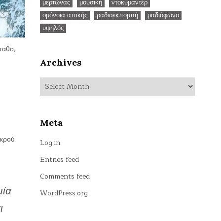
μερτώνας
μουσική
ντοκυμαντέρ
ομόνοια-αττικής
ραδιοεκπομπή
ραδιόφωνο
υψηλός
παθο,
Archives
Archives
Meta
ικρού
Log in
Entries feed
Comments feed
μία
WordPress.org
ι