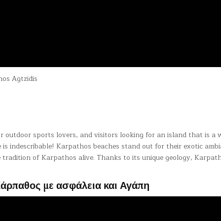
nos Agtzidis
 outdoor sports lovers, and visitors looking for an island that is a 
e is indescribable! Karpathos beaches stand out for their exotic amb
e tradition of Karpathos alive. Thanks to its unique geology, Karpath
Κάρπαθος με ασφάλεια και Αγάπη