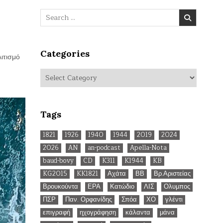
Search
for:
Categories
λιτισμό
Categories
Tags
1821
1926
1940
1944
2019
2024
2026
AN
an-podcast
Apella-Nota
baud-bovy
CD
K311
K1944
KB
KG2015
KK1821
Αχάτα
ΒΒ
Βρ.Αριστείας
Βρουκούντα
ΕΡΑ
Κατώδιο
ΛΙΣ
Ολυμπος
ΠΣΡ
Παν. Ορφανίδης
Σπόα
ΧΟ
γλέντι
επιγραφή
ηχογράφηση
κάλαντα
μάνα