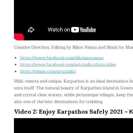
Creative Direction, Editing by Nikos Panou and Music by Ma
https://www.facebook.com/nikolaospanou
https://www.facebook.com/artstudio.photo.video
https://vimeo.com/artstudio1
Wild, remote and unique, Karpathos is an ideal destination for
unto itself. The natural beauty of Karpathos island in Greec
and crystal clear waters, while picturesque villages, keep th
also one of the best destinations for trekking.
Video 2: Enjoy Karpathos Safely 2021 – 