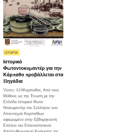
Posted
ΙΣΤΟΡΊΑ
in
Ιστορικό
Φωτοντοκυμαντέρ για την
Κάρπαθο προβάλλεται στα
Πηγάδια
Views: 624Καρπαθος: Από τους
Μύθους ως την Ένωση με την
Ελλάδα Ιστορικό Φωτο-
Ντοκυμαντέρ του Συλλόγου των
Απανταχού Καρπαθίων
αφιερωμένο στην Εβδομηκοστή
Επέτειο του Επαναστατικού
Απελευθερωτικού Κινήματος της